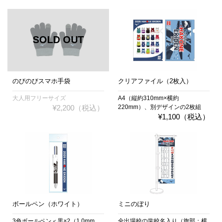
のびのびスマホ手袋
クリアファイル（2枚入）
大人用フリーサイズ
A4（縦約310mm×横約
¥2,200（税込）
220mm）、別デザインの2枚組
¥1,100（税込）
ボールペン（ホワイト）
ミニのぼり
3色ボールペン＜黒×2（1.0mm、
全出場校の学校名入り（旗部：横