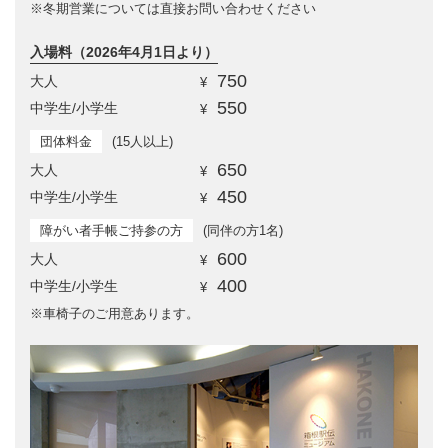
※冬期営業については直接お問い合わせください
入場料（2026年4月1日より）
750
大人
¥
550
中学生/小学生
¥
団体料金
(15人以上)
650
大人
¥
450
中学生/小学生
¥
障がい者手帳ご持参の方
(同伴の方1名)
600
大人
¥
400
中学生/小学生
¥
※車椅子のご用意あります。