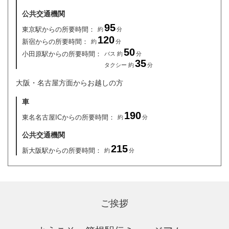
公共交通機関
95
東京駅からの所要時間：
約
分
120
新宿からの所要時間：
約
分
50
小田原駅からの所要時間：
バス 約
分
35
タクシー 約
分
大阪・名古屋方面からお越しの方
車
190
東名名古屋ICからの所要時間：
約
分
公共交通機関
215
新大阪駅からの所要時間：
約
分
ご挨拶