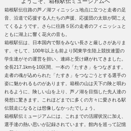
ようこそ、箱根駅伝ミュージアムへ
箱根駅伝往路の芦ノ湖フィニッシュ地点に立つと走者の足
音、沿道で応援する人たちの声援、応援団の太鼓が聞こえ
てくるようです。さらに往路５区の走者のフィニッシュと
ともに湖上に響く花火の音も。
箱根駅伝は、日本国内で類をみない長さと厳しさがありま
す。そして、100年以上も前より関東学生陸上競技連盟の
学生達がその運営を担い、連綿と受け継がれてきました。
全長217.1kmを10区間、一本の「たすき」をつなぎます。
走者の魂が込められた「たすき」をつなごうとする選手の
姿に魅かれるものがあります。箱根の山は天下の険と唄わ
れるように、険しい山を上り、芦ノ湖を目指した先人達の
発想に驚きます。これほどまでに多くの方々に愛される駅
伝競走になるとは想像しなかったでしょう。
箱根駅伝ミュージアムには、これまでの活躍状況に加え、
選手達の熱い思いが記録されています。館内を巡って記憶